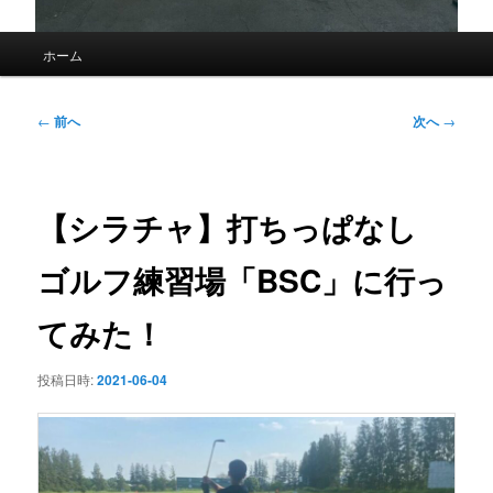
メ
ホーム
イ
ン
メ
投
←
前へ
次へ
→
ニ
稿
ュ
ナ
ー
ビ
ゲ
【シラチャ】打ちっぱなし
ー
シ
ゴルフ練習場「BSC」に行っ
ョ
ン
てみた！
投稿日時:
2021-06-04