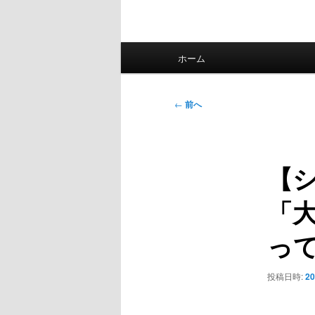
メ
ホーム
イ
ン
メ
投
←
前へ
ニ
稿
ュ
ナ
ー
ビ
【シ
ゲ
ー
「
シ
ョ
っ
ン
投稿日時:
20