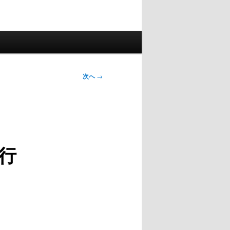
次へ
→
の
行