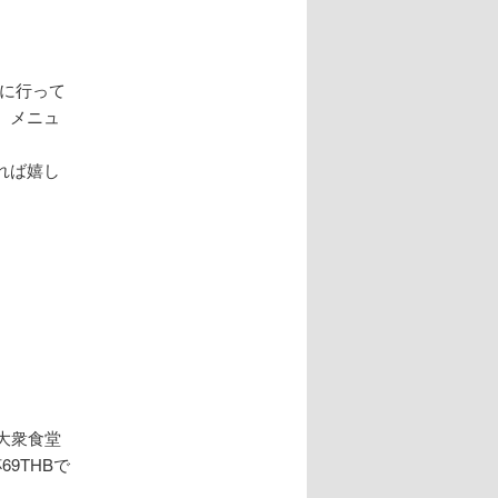
に行って
、メニュ
れば嬉し
の大衆食堂
9THBで