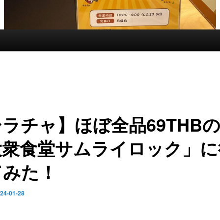
ラチャ】ほぼ全品69THB
大衆食堂サムライロック」に
てみた！
24-01-28