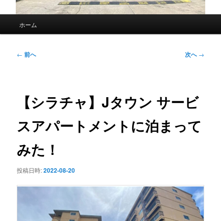
メ
ホーム
イ
ン
メ
投
←
前へ
次へ
→
ニ
稿
ュ
ナ
ー
ビ
ゲ
【シラチャ】Jタウン サービ
ー
シ
スアパートメントに泊まって
ョ
ン
みた！
投稿日時:
2022-08-20