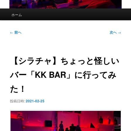
メ
ホーム
イ
ン
メ
投
←
前へ
次へ
→
ニ
稿
ュ
ナ
ー
ビ
ゲ
【シラチャ】ちょっと怪しい
ー
シ
バー「KK BAR」に行ってみ
ョ
ン
た！
投稿日時:
2021-02-25