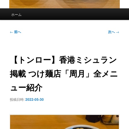
メ
ホーム
イ
ン
メ
投
←
前へ
次へ
→
ニ
稿
ュ
ナ
ー
ビ
ゲ
【トンロー】香港ミシュラン
ー
シ
掲載 つけ麺店「周月」全メニ
ョ
ン
ュー紹介
投稿日時:
2022-05-30