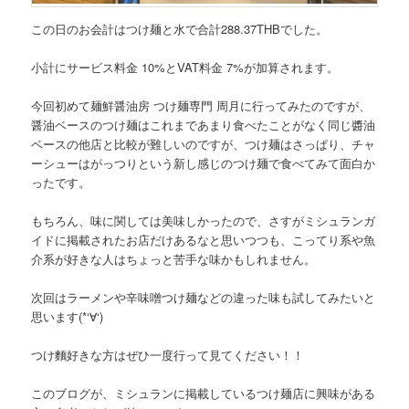
この日のお会計はつけ麺と水で
合計288.37THB
でした。
小計にサービス料金 10%とVAT料金 7%が加算されます。
今回初めて
麺鮮醤油房 つけ麺専門 周月
に行ってみたのですが、
醤油ベースのつけ麺はこれまであまり食べたことがなく同じ醬油
ベースの他店と比較が難しいのですが、つけ麺はさっぱり、チャ
ーシューはがっつりという新し感じのつけ麺で食べてみて面白か
ったです。
もちろん、味に関しては美味しかったので、さすがミシュランガ
イドに掲載されたお店だけあるなと思いつつも、こってり系や魚
介系が好きな人はちょっと苦手な味かもしれません。
次回はラーメンや辛味噌つけ麺などの違った味も試してみたいと
思います(*‘∀‘)
つけ麵好きな方はぜひ一度行って見てください！！
このブログが、ミシュランに掲載しているつけ麺店に興味がある