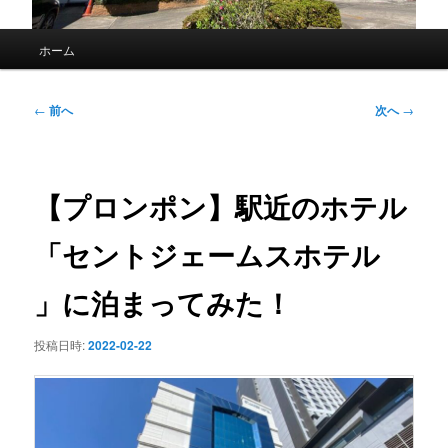
メ
ホーム
イ
ン
メ
投
←
前へ
次へ
→
ニ
稿
ュ
ナ
ー
ビ
ゲ
【プロンポン】駅近のホテル
ー
シ
「セントジェームスホテル
ョ
ン
」に泊まってみた！
投稿日時:
2022-02-22