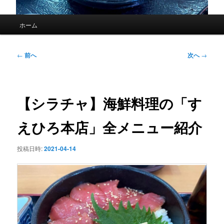
メ
ホーム
イ
ン
メ
投
←
前へ
次へ
→
ニ
稿
ュ
ナ
ー
ビ
ゲ
【シラチャ】海鮮料理の「す
ー
シ
えひろ本店」全メニュー紹介
ョ
ン
投稿日時:
2021-04-14