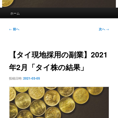
メ
ホーム
イ
ン
メ
投
←
前へ
次へ
→
ニ
稿
ュ
ナ
ー
ビ
ゲ
【タイ現地採用の副業】2021
ー
シ
年2月「タイ株の結果」
ョ
ン
投稿日時:
2021-03-05