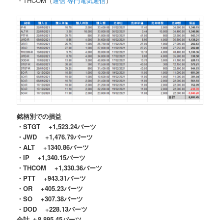
・THCOM（
通信
専門電気通信
）
銘柄別での損益
・STGT +1,523.24バーツ
・JWD +1,476.79バーツ
・ALT +1340.86
バーツ
・IP +1,340.15
バーツ
・THCOM +1,330.36
バーツ
・PTT +943.31
バーツ
・OR +405.23
バーツ
・SO +307.38
バーツ
・DOD +228.13バーツ
合計 ＋8,895.45バーツ