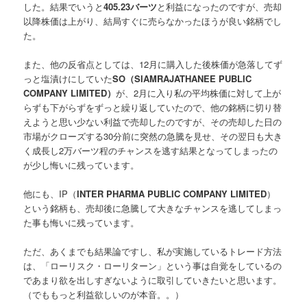
した。結果でいうと
405.23
バーツ
と利益になったのですが、売却
以降株価は上がり、結局すぐに売らなかったほうが良い銘柄でし
た。
また、他の反省点としては、12月に購入した後株価が急落してず
っと塩漬けにしていた
SO（SIAMRAJATHANEE PUBLIC
COMPANY LIMITED）
が、2月に入り私の平均株価に対して上が
らずも下がらずをずっと繰り返していたので、他の銘柄に切り替
えようと思い少ない利益で売却したのですが、その売却した日の
市場がクローズする30分前に突然の急騰を見せ、その翌日も大き
く成長し2万バーツ程のチャンスを逃す結果となってしまったの
が少し悔いに残っています。
他にも、
IP（
INTER PHARMA PUBLIC COMPANY LIMITED
）
という銘柄も、売却後に急騰して大きなチャンスを逃してしまっ
た事も悔いに残っています。
ただ、あくまでも結果論ですし、私が実施しているトレード方法
は、
「ローリスク・ローリターン」
という事は自覚をしているの
であまり欲を出しすぎないように取引していきたいと思います。
（でももっと利益欲しいのが本音。。）