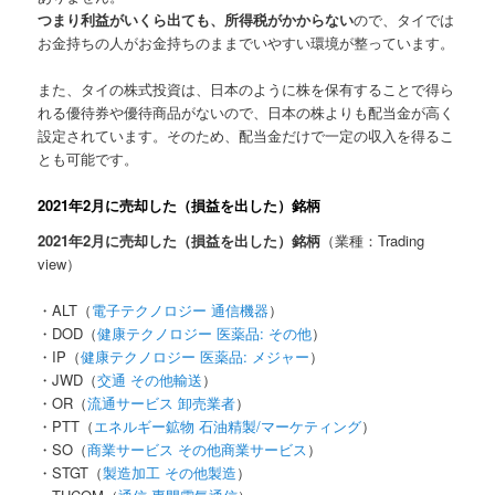
つまり利益がいくら出ても、所得税がかからない
ので、タイでは
お金持ちの人がお金持ちのままでいやすい環境が整っています。
また、タイの株式投資は、日本のように株を保有することで得ら
れる優待券や優待商品がないので、
日本の株よりも配当金が高く
設定されています。
そのため、配当金だけで一定の収入を得るこ
とも可能です。
2021年2月に売却した（損益を出した）銘柄
2021年2月に売却した（損益を出した）銘柄
（業種：Trading
view）
・ALT（
電子テクノロジー
通信機器
）
・DOD（
健康テクノロジー
医薬品: その他
）
・IP（
健康テクノロジー
医薬品: メジャー
）
・JWD（
交通
その他輸送
）
・OR（
流通サービス
卸売業者
）
・PTT（
エネルギー鉱物
石油精製/マーケティング
）
・SO（
商業サービス
その他商業サービス
）
・STGT（
製造加工
その他製造
）