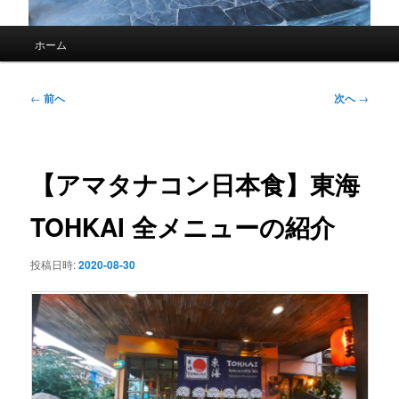
メ
ホーム
イ
ン
メ
投
←
前へ
次へ
→
ニ
稿
ュ
ナ
ー
ビ
ゲ
【アマタナコン日本食】東海
ー
シ
TOHKAI 全メニューの紹介
ョ
ン
投稿日時:
2020-08-30