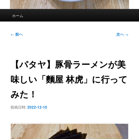
メ
ホーム
イ
ン
メ
投
←
前へ
次へ
→
ニ
稿
ュ
ナ
ー
ビ
ゲ
【パタヤ】豚骨ラーメンが美
ー
シ
味しい「麵屋 林虎」に行って
ョ
ン
みた！
投稿日時:
2022-12-10