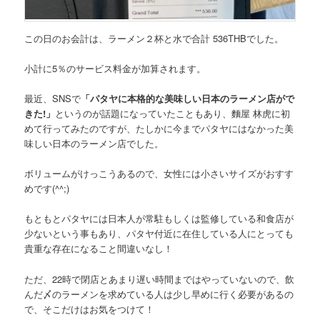
この日のお会計は、ラーメン２杯と水で
合計 536THB
でした。
小計に5％のサービス料金が加算されます。
最近、SNSで
「パタヤに本格的な美味しい日本のラーメン店がで
きた!」
というのが話題になっていたこともあり、麵屋 林虎に初
めて行ってみたのですが、たしかに今までパタヤにはなかった美
味しい日本のラーメン店でした。
ボリュームがけっこうあるので、女性には小さいサイズがおすす
めです
(^^;)
もともとパタヤには日本人が常駐もしくは監修している和食店が
少ないという事もあり、パタヤ付近に在住している人にとっても
貴重な存在になること間違いなし！
ただ、22時で閉店とあまり遅い時間まではやっていないので、飲
んだ〆のラーメンを求めている人は少し早めに行く必要があるの
で、そこだけはお気をつけて！