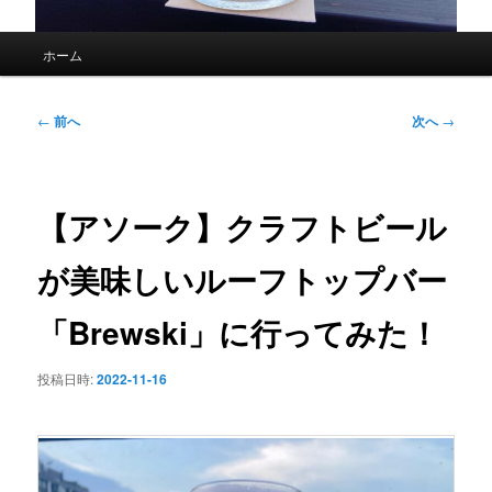
メ
ホーム
イ
ン
メ
投
←
前へ
次へ
→
ニ
稿
ュ
ナ
ー
ビ
ゲ
【アソーク】クラフトビール
ー
シ
が美味しいルーフトップバー
ョ
ン
「Brewski」に行ってみた！
投稿日時:
2022-11-16