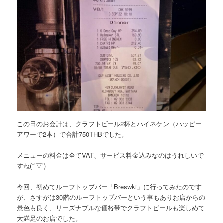
この日のお会計は、クラフトビール2杯とハイネケン（ハッピー
アワーで2本）で
合計750THB
でした。
メニューの料金は全てVAT、サービス料金込みなのはうれしいで
すね(*’▽’)
今回、初めて
ルーフトップバー「Breswki」
に行ってみたのです
が、さすがは30階のルーフトップバーという事もありお店からの
景色も良く、リーズナブルな価格帯でクラフトビールも楽しめて
大満足のお店でした。