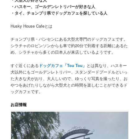
・ハスキー、ゴールデンレトリバーが好きな人
・タイ、チョンブリ県でドッグカフェを探している人
Husky House Cafeとは
チョンブリ県・バンセンにある大型犬専門のドッグカフェです。
シ
ラチャのロビンソンからも車で約20分
で到着
する距離にあるた
め、シラチャから多くの日本人が来店しているようです。
すぐ近くにある
ドッグカフェ「Tou Tou」
とは異なり、
ハスキー
犬以外にもゴールデンレトリバー、スタンダードプードル
といっ
た大きな犬がおり、大人しいので、ゆっくり写真を撮ったり、お
やつをあげたりしながら大型犬との時間を楽しむことができるド
ッグカフェです。
お店情報