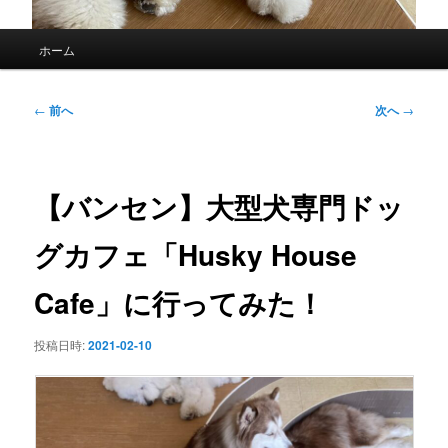
メ
ホーム
イ
ン
メ
投
←
前へ
次へ
→
ニ
稿
ュ
ナ
ー
ビ
ゲ
【バンセン】大型犬専門ドッ
ー
シ
グカフェ「Husky House
ョ
ン
Cafe」に行ってみた！
投稿日時:
2021-02-10