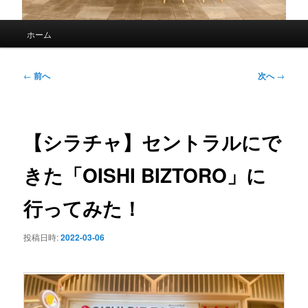
メ
ホーム
イ
ン
メ
投
←
前へ
次へ
→
ニ
稿
ュ
ナ
ー
ビ
ゲ
【シラチャ】セントラルにで
ー
シ
きた「OISHI BIZTORO」に
ョ
ン
行ってみた！
投稿日時:
2022-03-06