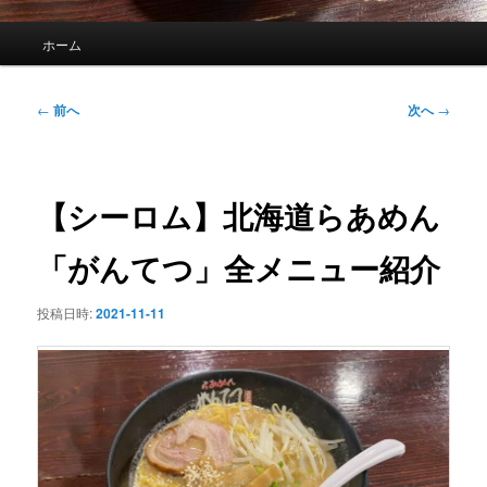
メ
ホーム
イ
ン
メ
投
←
前へ
次へ
→
ニ
稿
ュ
ナ
ー
ビ
ゲ
【シーロム】北海道らあめん
ー
シ
「がんてつ」全メニュー紹介
ョ
ン
投稿日時:
2021-11-11