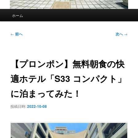
メ
ホーム
イ
ン
メ
投
←
前へ
次へ
→
ニ
稿
ュ
ナ
ー
ビ
ゲ
【プロンポン】無料朝食の快
ー
シ
適ホテル「S33 コンパクト」
ョ
ン
に泊まってみた！
投稿日時:
2022-10-08