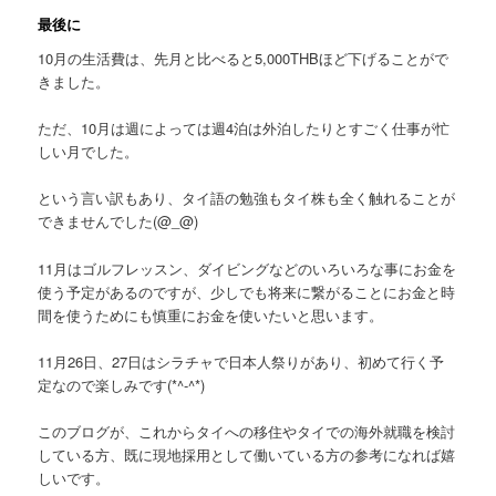
最後に
10月の生活費は、先月と比べると5,000THBほど下げることがで
きました。
ただ、10月は週によっては週4泊は外泊したりとすごく仕事が忙
しい月でした。
という言い訳もあり、タイ語の勉強もタイ株も全く触れることが
できませんでした(@_@)
11月はゴルフレッスン、ダイビングなどのいろいろな事にお金を
使う予定があるのですが、少しでも将来に繋がることにお金と時
間を使うためにも慎重にお金を使いたいと思います。
11月26日、27日はシラチャで日本人祭り
があり、初めて行く予
定なので楽しみです(*^-^*)
このブログが、これからタイへの移住やタイでの海外就職を検討
している方、既に現地採用として働いている方の参考になれば嬉
しいです。