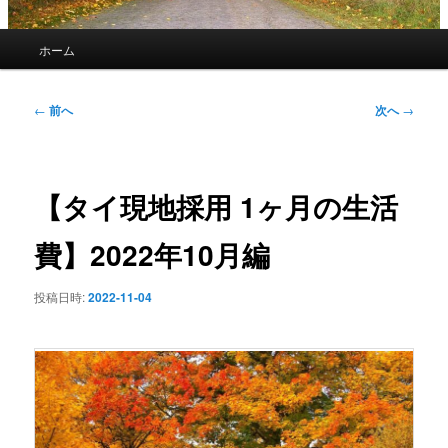
メ
ホーム
イ
ン
メ
投
←
前へ
次へ
→
ニ
稿
ュ
ナ
ー
ビ
ゲ
【タイ現地採用 1ヶ月の生活
ー
シ
費】2022年10月編
ョ
ン
投稿日時:
2022-11-04