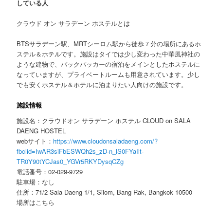
している人
クラウド オン サラデーン ホステルとは
BTSサラデーン駅、MRTシーロム駅から徒歩７分の場所にあるホ
ステル＆ホテルです。施設はタイでは少し変わった中華風神社の
ような建物で、バックパッカーの宿泊をメインとしたホステルに
なっていますが、プライベートルームも用意されています。少し
でも安くホステル＆ホテルに泊まりたい人向けの施設です。
施設情報
施設名：クラウドオン サラデーン ホステル CLOUD on SALA
DAENG HOSTEL
webサイト：
https://www.cloudonsaladaeng.com/?
fbclid=IwAR3siFbESWQh2s_zD-n_lS0FYaIlt-
TR0Y90tYCJas0_YGVr5RKYDysqCZg
電話番号：02-029-9729
駐車場：なし
住所：71/2 Sala Daeng 1/1, Silom, Bang Rak, Bangkok 10500
場所はこちら