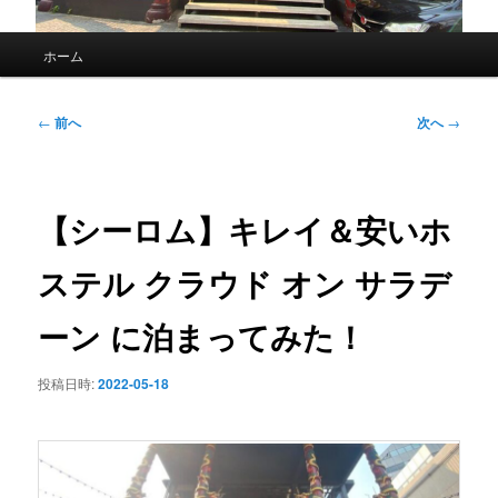
メ
ホーム
イ
ン
メ
投
←
前へ
次へ
→
ニ
稿
ュ
ナ
ー
ビ
ゲ
【シーロム】キレイ＆安いホ
ー
シ
ステル クラウド オン サラデ
ョ
ン
ーン に泊まってみた！
投稿日時:
2022-05-18