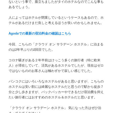
ないという事で、腹立ちましたがタイのホテルなのでこんな事も
あるでしょう。
人によってはホテルが閉業しているというケースもあるので、ホ
テルがあるだけまだ良しと考えるほうが良いのかもしれません。
Agodaでの最新の宿泊料金の確認はこちら
今回、こちらの
「クラウド オン サラデーン ホステル」
に泊まる
のは2年半ぶりの2回目でした。
コロナ騒ぎがある２年半前はけっこう多くの旅行者（特に欧米
人）が滞在していて、活気があるホステルでしたが、現在はゼロ
ではないもののお客さんは極わずかで寂しい感じでした。
バンコクにはいろいろなホステルがあると思いますが、こちらの
ホステルは安い割には綺麗なホステルだと思うので駅から徒歩７
分と少し歩きますが、
バックパッカーやできるだけ宿泊費を抑え
たい旅行者にはおすすめ
のホステル＆ホテルだと思います。
「クラウド オン
サラデーン ホステル」
気になった方はぜひ泊
まってみてください！