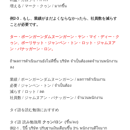
増える / マーク・クゥン / มากขึ้น
例
2-3．もし、業績がまだよくならなかったら、社員数を減らす
ことが必要です。
ター・ポーンガーンダムヌーンガーン・ヤン・マイ・ディー・ク
ゥン、ボーリサット・ジャンペン・トン・ロット・ジャムヌア
ン・パナッガーン・ロン。
ถ้าผลการดำเนินงานยังไม่ดีขึ้น บริษัท จำเป็นต้องลดจำนวนพนักงาน
ลง
業績 / ポーンガーンダムヌーンガーン / ผลการดำเนินงาน
必要 / ジャンペン・トン / จำเป็นต้อง
減らす / ロット / ลด
社員数 / ジャムヌアン・パナッガーン / จำนวนพนักงาน
タイ語を読む勉強におすすめ
タイ語 読み勉強用
クゥン/ロン（
ขึ้น/ลง
）
例2-1．ปีนี้ บริษัท ปรับฐานเงินเดือนขึ้น 3% พนักงานดีใจมาก