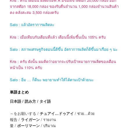
Kris : ครับ เดือนนี้ ผลิตภัณฑ์ A มีของเข้าสต๊อก 20,000 กล่อง ออก
จากสต๊อก 18,000 กล่อง ของรับคืนจำนวน 1,000 กล่องจำนวนสินค้า
คง คลังสะสม 3,500 กล่องครับ
Sato : แล้วอัตราการผลิตละ
Kris : เมื่อเทียบกับเดือนที่แล้ว เดือนนี้เพิ่มขึ้นเป็น 105% ครับ
Sato : สภาพเศรษฐกิจตอนนี้ดีขึ้น อัตราการผลิตก็ดีขึ้นมาเรื่อย ๆ นะ
Kris : ครับ ดังนั้น ผมคิดว่าอยากจะปรับเป้าหมายการผลิตของเดือน
หน้าเป็น 110% ครับ
Sato : อิ่ม … ก็ดีนะ พยายามทำให้ได้ตามเป้าด้วยนะ
単語まとめ
日本語 / 読み方 / タイ語
～をお願いする /
チュアイ…ドゥアイ
/ ช่วย…ด้วย
報告 /
ライガーン
/ รายงาน
量 /
ポーリマーン
/ ปริมาณ