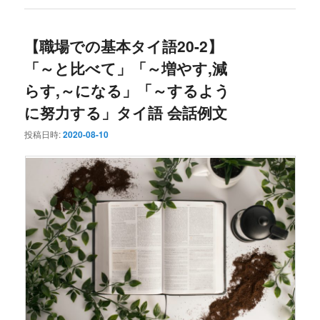
【職場での基本タイ語20-2】
「～と比べて」「～増やす,減
らす,～になる」「～するよう
に努力する」タイ語 会話例文
投稿日時:
2020-08-10