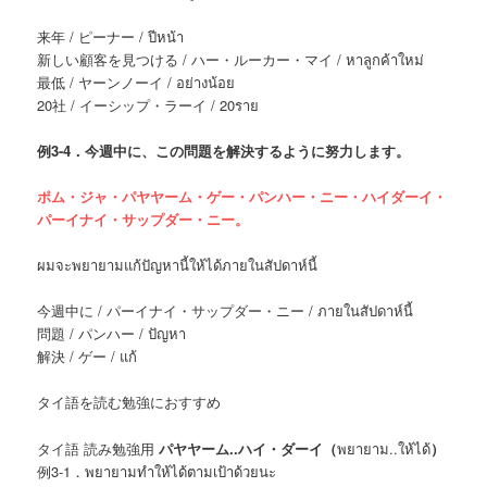
来年 / ピーナー / ปีหน้า
新しい顧客を見つける / ハー・ルーカー・マイ / หาลูกค้าใหม่
最低 / ヤーンノーイ / อย่างน้อย
20社 / イーシップ・ラーイ / 20ราย
例
3-4．今週中に、この問題を解決するように努力します。
ポム・ジャ・パヤヤーム・ゲー・パンハー・ニー・ハイダーイ・
パーイナイ・サップダー・ニー。
ผมจะพยายามแก้ปัญหานี้ให้ได้ภายในสัปดาห์นี้
今週中に / パーイナイ・サップダー・ニー / ภายในสัปดาห์นี้
問題 / パンハー / ปัญหา
解決 / ゲー / แก้
タイ語を読む勉強におすすめ
タイ語 読み勉強用
パヤヤーム..ハイ・ダーイ（
พยายาม..ให้ได้
）
例3-1．พยายามทำให้ได้ตามเป้าด้วยนะ