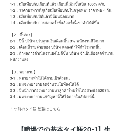
1-1．เมื่อเทียบกับเดือนที่แล้ว เดือนนี้เพิ่มขึ้นเป็น 105% ครับ
1-2．ราคาอาหารที่ภูเก็ตเมื่อเทียบกับในกรุงเทพฯราคาพอ ๆ กัน
1-3．เมื่อเทียบกับปีที่แล้วปีนี้ฝนน้อยมาก
1-4．เมื่อเทียบกับการสอบครั้งที่แล้วครั้งนี้เขาทำได้ดีขึ้น
【2．ขึ้น/ลง】
2-1．ปีนี้ บริษัท ปรับฐานเงินเดือนขึ้น 3% พนักงานดีใจมาก
2-2．เดือนนี้รายจ่ายของ บริษัท ลดลงทำให้กำไรมากขึ้น
2-3．ถ้าผลการดำเนินงานยังไม่ดีขึ้น บริษัท จำเป็นต้องลดจำนวน
พนักงานลง
【3．พยายาม】
3-1．พยายามทำให้ได้ตามเป้าด้วยนะ
3-2．ผมจะพยายามลดจำนวนโอที่ลงให้ได้
3-3．ปีหน้าเราต้องพยายามหาลูกค้าใหม่ให้ได้อย่างน้อย20ราย
3-4．ผมจะพยายามแก้ปัญหานี้ให้ได้ภายในสัปดาห์นี้
１つ前のタイ語 勉強はこちら