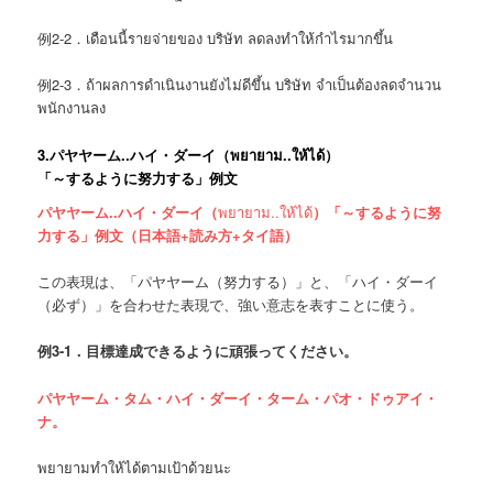
例2-2．เดือนนี้รายจ่ายของ บริษัท ลดลงทำให้กำไรมากขึ้น
例2-3．ถ้าผลการดำเนินงานยังไม่ดีขึ้น บริษัท จำเป็นต้องลดจำนวน
พนักงานลง
3.
パヤヤーム..ハイ・ダーイ（
พยายาม..ให้ได้
）
「～するように努力する」例文
パヤヤーム..ハイ・ダーイ（
พยายาม..ให้ได้
）「～するように努
力する」例文（日本語+読み方+タイ語）
この表現は、「パヤヤーム（努力する）」と、「ハイ・ダーイ
（必ず）」を合わせた表現で、強い意志を表すことに使う。
例
3-1．
目標達成できるように頑張ってください。
パヤヤーム・タム・ハイ・ダーイ・ターム・パオ・ドゥアイ・
ナ。
พยายามทำให้ได้ตามเป้าด้วยนะ