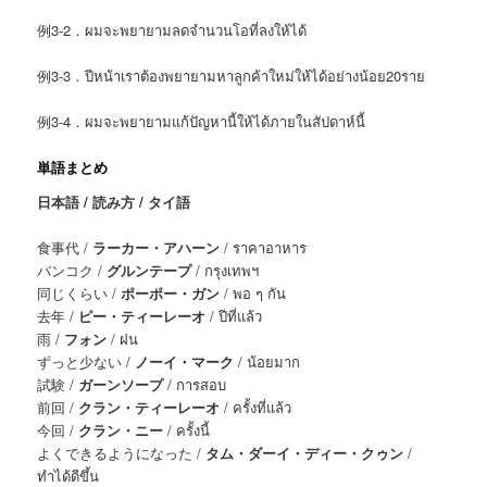
例3-2．ผมจะพยายามลดจำนวนโอที่ลงให้ได้
例3-3．ปีหน้าเราต้องพยายามหาลูกค้าใหม่ให้ได้อย่างน้อย20ราย
例3-4．ผมจะพยายามแก้ปัญหานี้ให้ได้ภายในสัปดาห์นี้
単語まとめ
日本語 / 読み方 / タイ語
食事代 /
ラーカー・アハーン
/ ราคาอาหาร
バンコク /
グルンテープ
/ กรุงเทพฯ
同じくらい /
ポーポー・ガン
/ พอ ๆ กัน
去年 /
ピー・ティーレーオ
/ ปีที่แล้ว
雨 /
フォン
/ ฝน
ずっと少ない /
ノーイ・マーク
/ น้อยมาก
試験 /
ガーンソープ
/ การสอบ
前回 /
クラン・ティーレーオ
/ ครั้งที่แล้ว
今回 /
クラン・ニー
/ ครั้งนี้
よくできるようになった /
タム・ダーイ・ディー・クゥン
/
ทำได้ดีขึ้น