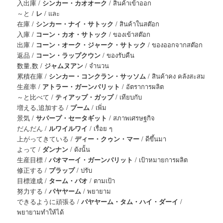
入出庫 /
シンカー・カオオーク
/ สินค้าเข้าออก
～と /
レ
/ และ
在庫 /
シンカー・ナイ・サトック
/ สินค้าในสต๊อก
入庫 /
コーン・カオ・サトック
/ ของเข้าสต๊อก
出庫 /
コーン・オーク・ジャーク・サトック
/ ของออกจากสต๊อก
返品 /
コーン・ラップクウン
/ ของรับคืน
数量,数 /
ジャムヌアン
/ จำนวน
累積在庫 /
シンカー・コンクラン・サッソム
/ สินค้าคง คลังสะสม
生産率 /
アトラー・ガーンパリット
/ อัตราการผลิต
～と比べて /
ティアップ・ガップ
/ เทียบกับ
増える,追加する /
プーム
/ เพิ่ม
景気 /
サパープ・セータギット
/ สภาพเศรษฐกิจ
だんだん /
ルワイルワイ
/ เรื่อย ๆ
上がってきている /
ディー・クゥン・マー
/ ดีขึ้นมา
よって /
ダンナン
/ ดังนั้น
生産目標 /
パオマーイ・ガーンパリット
/ เป้าหมายการผลิต
修正する /
プラップ
/ ปรับ
目標達成 /
ターム・パオ
/ ตามเป้า
努力する /
パヤヤーム
/ พยายาม
できるように頑張る /
パヤヤーム・タム・ハイ・ダーイ
/
พยายามทำให้ได้