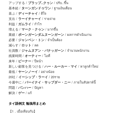
アップする /
プラップ..クゥン
/ ปรับ..ขึ้น
基本給 /
ターンガンドゥワン
/ ฐานเงินเดือน
喜ぶ /
ディーチャイ
/ ดีใจ
支出 /
ラーイチャーイ
/ รายจ่าย
利益 /
ガムライ
/ กำไร
増える /
マーク・クゥン
/ มากขึ้น
業績 /
ポーンガーンダムヌーンガーン
/ ผลการดำเนินงาน
必要 /
ジャンペン・トン
/ จำเป็นต้อง
減らす /
ロット
/ ลด
社員数 /
ジャムヌアン・パナッガーン
/ จำนวนพนักงาน
残業時間 /
オーティー
/ โอที่
来年 /
ピーナー
/ ปีหน้า
新しい顧客を見つける /
ハー・ルーカー・マイ
/ หาลูกค้าใหม่
最低 /
ヤーンノーイ
/ อย่างน้อย
20社 /
イーシップ・ラーイ
/ 20ราย
今週中に /
パーイナイ・サップダー・ニー
/ ภายในสัปดาห์นี้
問題 /
パンハー
/ ปัญหา
解決 /
ゲー
/ แก้
タイ語例文 勉強用まとめ
【1．เมื่อเทียบกับ】