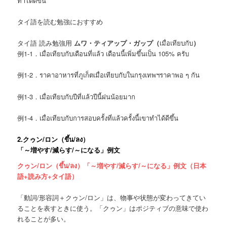
ทำได้ดีขึ้น
タイ語を読む勉強におすすめ
タイ語 読み勉強用
ムワ・ティアップ・ガップ（
เมื่อเทียบกับ
）
例1-1．เมื่อเทียบกับเดือนที่แล้ว เดือนนี้เพิ่มขึ้นเป็น 105% ครับ
例1-2．ราคาอาหารที่ภูเก็ตเมื่อเทียบกับในกรุงเทพฯราคาพอ ๆ กัน
例1-3．เมื่อเทียบกับปีที่แล้วปีนี้ฝนน้อยมาก
例1-4．เมื่อเทียบกับการสอบครั้งที่แล้วครั้งนี้เขาทำได้ดีขึ้น
2.
クゥン/ロン（
ขึ้น/ลง
）
「
～増やす/減らす/～になる
」例文
クゥン/ロン（ขึ้น/ลง）「～増やす/減らす/～になる」例文（日本
語+読み方+タイ語）
「動詞/形容詞＋クゥン/ロン」は、物事や状態が変わってきてい
ることを表すときに使う。「クゥン」はポジティブの意味で使わ
れることが多い。