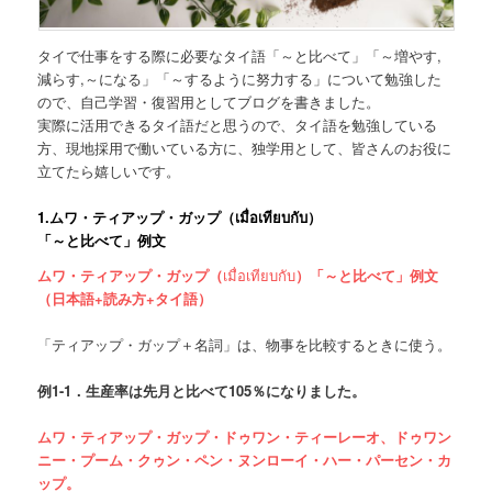
タイで仕事をする際に必要なタイ語「～と比べて」「～増やす,
減らす,～になる」「～するように努力する」について勉強した
ので、自己学習・復習用としてブログを書きました。
実際に活用できるタイ語だと思うので、タイ語を勉強している
方、現地採用で働いている方に、独学用として、皆さんのお役に
立てたら嬉しいです。
1.
ムワ・ティアップ・ガップ（
เมื่อเทียบกับ
）
「～と比べて」例文
ムワ・ティアップ・ガップ（
เมื่อเทียบกับ
）「～と比べて」例文
（日本語+読み方+タイ語）
「ティアップ・ガップ＋名詞」は、物事を比較するときに使う。
例
1-1．
生産率は先月と比べて
105
％になりました。
ムワ・ティアップ・ガップ・ドゥワン・ティーレーオ、ドゥワン
ニー・プーム・クゥン・ペン・ヌンローイ・ハー・パーセン・カ
ップ。