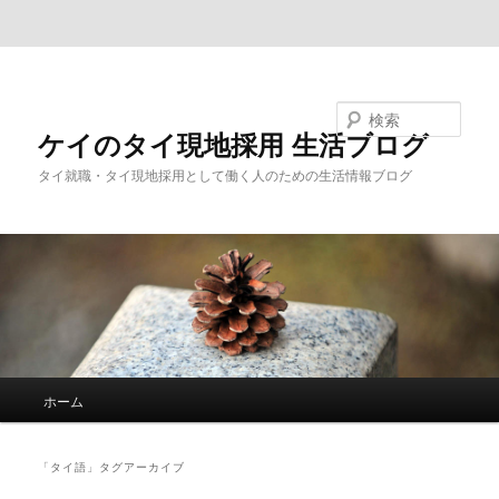
メインコンテンツへ移動
サブコンテンツへ移動
検索
ケイのタイ現地採用 生活ブログ
タイ就職・タイ現地採用として働く人のための生活情報ブログ
メ
ホーム
イ
ン
メ
「
タイ語
」タグアーカイブ
ニ