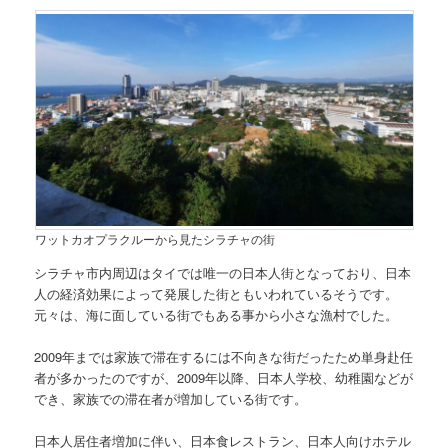
ワットカオプラクルーから見たシラチャの街
シラチャ市内周辺は
タイでは唯一の日本人街
となっており、日本
人の経済効果によって発展した街ともいわれているそうです。
元々は、海に面している街でもある事から小さな漁村でした。
2009年までは家族で滞在するには不向きな街だったため単身赴任
者が多かったのですが、2009年以降、日本人学校、幼稚園などが
でき、家族での滞在者が増加している街です。
日本人居住者増加に伴い、日本食レストラン、日本人向けホテル