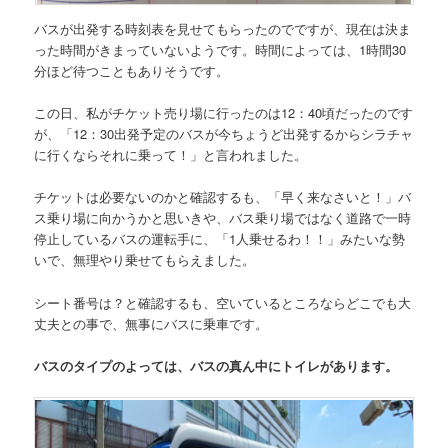
バスが出発する時刻表を見せてもらったのでですが、現在は決ま
った時間がきまっていないようです。時間によっては、1時間30
分ほど待つこともありそうです。
この日、私がチケット売り場に行ったのは12：40頃だったのです
が、
「12：30出発予定のバスが今ちょうど出発するからシラチャ
に行くならそれに乗って！」
と言われました。
チケットは必要ないのかと確認するも、
「早く来なさいと！」
バ
ス乗り場に向かうかと思いきや、バス乗り場ではなく道路で一時
停止しているバスの運転手に、
「1人乗せるわ！！」
みたいな勢
いで、無理やり乗せてもらえました。
シート番号は？と確認するも、空いているところならどこでも大
丈夫との事で、無事にバスに乗車です。
バスのタイプのよっては、バスの真ん中にトイレがあります。