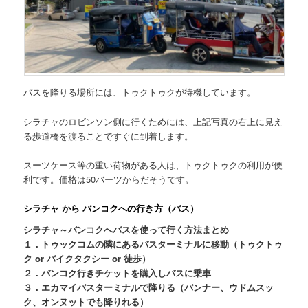
バスを降りる場所には、トゥクトゥクが待機しています。
シラチャのロビンソン側に行くためには、上記写真の右上に見え
る歩道橋を渡ることですぐに到着します。
スーツケース等の重い荷物がある人は、トゥクトゥクの利用が便
利です。
価格は50バーツからだそうです。
シラチャ から バンコクへの行き方（バス）
シラチャ
～
バンコク
へバスを使って行く方法まとめ
１．トゥックコムの隣にあるバスターミナルに移動（トゥクトゥ
ク or バイクタクシー or 徒歩）
２．バンコク行きチケットを購入しバスに乗車
３．エカマイバスターミナルで降りる（バンナー、ウドムスッ
ク、オンヌットでも降りれる）