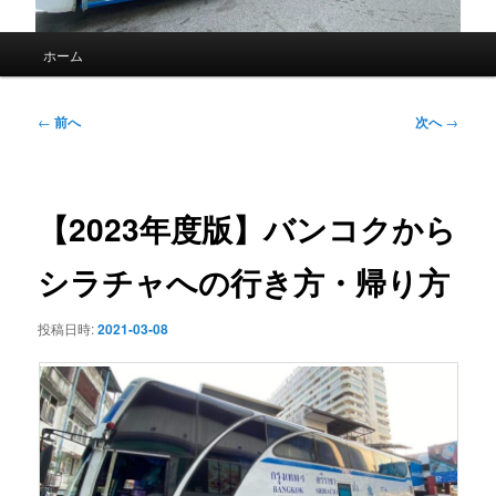
メ
ホーム
イ
ン
メ
投
←
前へ
次へ
→
ニ
稿
ュ
ナ
ー
ビ
ゲ
【2023年度版】バンコクから
ー
シ
シラチャへの行き方・帰り方
ョ
ン
投稿日時:
2021-03-08