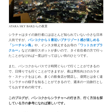
ATARA SKY BARからの夜景
シラチャはタイの旅行者にはほとんど知られていない小さな日本
人街ですが、
バンコクから１番近いプチリゾート感が楽しめる
「シーチャン島」
や、インスタ映えするお寺の
「ワットカオプラ
クルー」
などの旅行スポットが多いので、タイ在住者の方で行っ
たことがなければ一度は行ってほしい街のひとつです。
また、バンコクからバスで２時間ぐらいで行くことができるの
で、日帰りでも行くことができますが、夜は男性向けのカラオ
ケ・スナックをはじめ、多くの飲食店が開店し、
昼間とは全く違
うシラチャの様子を知ることができる
ので、
週末の一泊旅行とし
てもおすすめの街
です。
このブログが、バンコクからシラチャへの行き方、行く方法を探
している方の参考になれば嬉しいです。