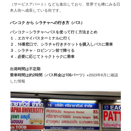
（サービスアパート）なども進出しており、
世界でも稀にみる日
本人街
へ成長している街です。
バンコク から シラチャへの行き方（バス）
バンコク～シラチャへバスを使って行く方法まとめ
１．エカマイバスターミナルに行く
２．16番窓口で、シラチャ行きチケットを購入しバスに乗車
３．シラチャ・ロビンソン前で降りる
４．必要に応じてトゥクトゥクに乗車
出発時間は不定期
乗車時間は約2時間
（
バス料金は108バーツ）
※2023年6月に確認
した情報