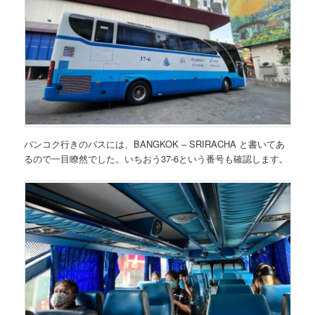
バンコク行きのバスには、
BANGKOK – SRIRACHA と書いてあ
る
ので一目瞭然でした。
いちおう37-6という番号も確認
します。