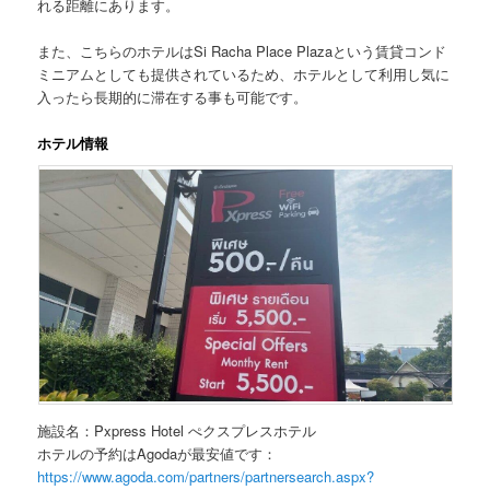
れる距離にあります。
また、こちらのホテルは
Si Racha Place Plaza
という賃貸コンド
ミニアムとしても提供されているため、ホテルとして利用し気に
入ったら長期的に滞在する事も可能です。
ホテル情報
施設名：Pxpress Hotel ぺクスプレスホテル
ホテルの予約はAgodaが最安値です
：
https://www.agoda.com/partners/partnersearch.aspx?