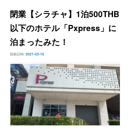
ー
ビ
ゲ
閉業【シラチャ】1泊500THB
ー
シ
以下のホテル「Pxpress」に
ョ
ン
泊まったみた！
投稿日時:
2021-03-10