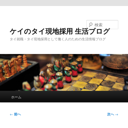
メインコンテンツへ移動
検索
ケイのタイ現地採用 生活ブログ
タイ就職・タイ現地採用として働く人のための生活情報ブログ
メ
ホーム
イ
ン
メ
投
←
前へ
次へ
→
ニ
稿
ュ
ナ