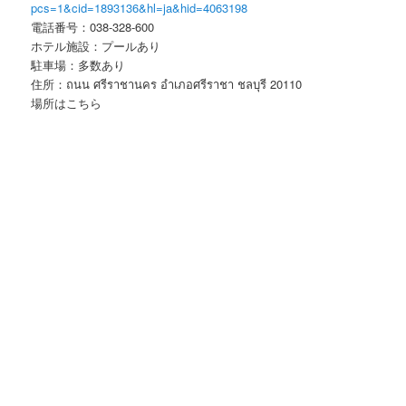
pcs=1&cid=1893136&hl=ja&hid=4063198
電話番号：038-328-600
ホテル施設：プールあり
駐車場：多数あり
住所：ถนน ศรีราชานคร อำเภอศรีราชา ชลบุรี 20110
場所はこちら