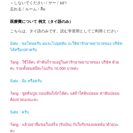
～しないでください / ヤー / อย่า
忘れる / ルーム / ลืม
医療費について 例文（タイ語のみ）
こちらは、タイ語のみです。読む学習用としてご利用ください
Sato : ขอโทษครับ ผมจะไปอุดฟัน จะใช้ค่ารักษาพยาบาลของ บริษัท
ได้หรือเปล่าครับ
Tang : ใช้ได้ค่ะ ทำฟันก็รวมอยู่ในค่ารักษาพยาบาลของ บริษัท ด้วย
ค่ะ รวมทั้งหมดปีละไม่เกิน 10,000 บาทค่ะ
Sato : อ้อ หรือครับ
Tang : ขูดหินปูน ถอนฟันก็เบิกได้ค่ะ แต่ถ้าใส่ฟันปลอม ค่าฟันปลอม
ต้องจ่ายเองนะคะ
Sato : ครับ
Tang : แล้วอย่าลืมขอใบเสร็จ (รับเงิน) กับใบรับรองแพทย์มาด้วยนะ
คะ