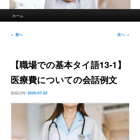
メ
ホーム
イ
ン
メ
投
←
前へ
次へ
→
ニ
稿
ュ
ナ
ー
ビ
ゲ
【職場での基本タイ語13-1】
ー
シ
医療費についての会話例文
ョ
ン
投稿日時:
2020-07-22