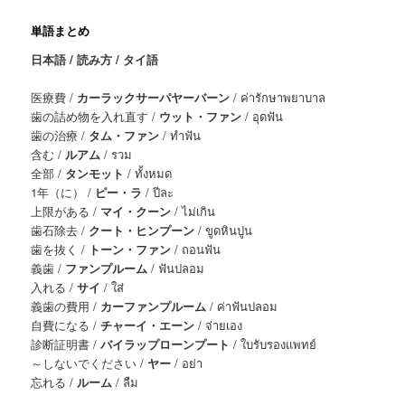
単語まとめ
日本語 / 読み方 / タイ語
医療費 /
カーラックサーパヤーバーン
/ ค่ารักษาพยาบาล
歯の詰め物を入れ直す /
ウット・ファン
/ อุดฟัน
歯の治療 /
タム・ファン
/ ทำฟัน
含む /
ルアム
/ รวม
全部 /
タンモット
/ ทั้งหมด
1年（に） /
ピー・ラ
/ ปีละ
上限がある /
マイ・クーン
/ ไม่เกิน
歯石除去 /
クート・ヒンプーン
/ ขูดหินปูน
歯を抜く /
トーン・ファン
/ ถอนฟัน
義歯 /
ファンプルーム
/ ฟันปลอม
入れる /
サイ
/ ใส่
義歯の費用 /
カーファンプルーム
/ ค่าฟันปลอม
自費になる /
チャーイ・エーン
/ จ่ายเอง
診断証明書 /
バイラップローンプート
/ ใบรับรองแพทย์
～しないでください /
ヤー
/ อย่า
忘れる /
ルーム
/ ลืม