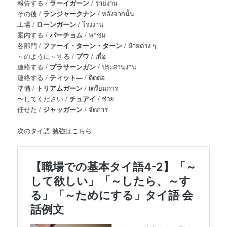
報告する /
ラーイガーン
/ รายงาน
その後 /
ランジャークナン
/ หลังจากนั้น
工場 /
ローンガーン
/ โรงงาน
案内する /
パーチョム
/ พาชม
各部門 /
ファーイ・ターン・ターン
/ ฝ่ายต่าง ๆ
～のように～する /
プワ
/ เพื่อ
連絡する /
プラサーンガン
/ ประสานงาน
連絡する /
ティット―
/ ติดต่อ
準備 /
トリアムガーン
/ เตรียมการ
〜してください /
チュアイ
/ ช่วย
任せた /
ジャッガーン
/ จัดการ
次のタイ語 勉強はこちら