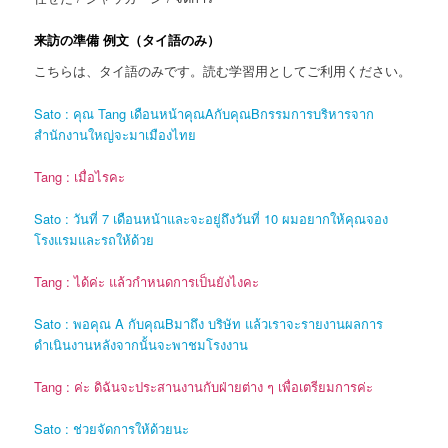
来訪の準備 例文（タイ語のみ）
こちらは、タイ語のみです。読む学習用としてご利用ください。
Sato : คุณ Tang เดือนหน้าคุณAกับคุณBกรรมการบริหารจาก
สำนักงานใหญ่จะมาเมืองไทย
Tang : เมื่อไรคะ
Sato : วันที่ 7 เดือนหน้าและจะอยู่ถึงวันที่ 10 ผมอยากให้คุณจอง
โรงแรมและรถให้ด้วย
Tang : ได้ค่ะ แล้วกำหนดการเป็นยังไงคะ
Sato : พอคุณ A กับคุณBมาถึง บริษัท แล้วเราจะรายงานผลการ
ดำเนินงานหลังจากนั้นจะพาชมโรงงาน
Tang : ค่ะ ดิฉันจะประสานงานกับฝ่ายต่าง ๆ เพื่อเตรียมการค่ะ
Sato : ช่วยจัดการให้ด้วยนะ