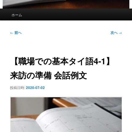
メ
ホーム
イ
ン
メ
投
←
前へ
次へ
→
ニ
稿
ュ
ナ
ー
ビ
ゲ
【職場での基本タイ語4-1】
ー
シ
来訪の準備 会話例文
ョ
ン
投稿日時:
2020-07-02