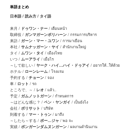
単語まとめ
日本語 / 読み方 / タイ語
来月 /
ドゥワン・ナー
/ เดือนหน้า
取締役 /
ガンマガーンボリハーン
/ กรรมการบริหาร
来訪 /
ガーン・マー・ユワン
/ การมาเยือน
本社 /
サムナッガーン・ヤイ
/ สำนักงานใหญ่
タイ /
ムワン・タイ
/ เมืองไทย
いつ /
ムーアライ
/ เมื่อไร
～して欲しい /
ヤーク・ハイ…ハイ・ドゥアイ
/ อยากให้..ให้ด้วย
ホテル /
ローンレーム
/ โรงแรม
予約する /
チョーン
/ จอง
車 /
ロット
/ รถ
ところで、～ /
レオ
/ แล้ว..
予定 /
ガムノットガーン
/ กำหนดการ
～はどんな感じ？ /
ペン・ヤンガイ
/ เป็นยังไง
会社 /
ボリサット
/ บริษัท
到着する /
マー・トゥン
/ มาถึง
～したら～する /
ポー…ジャ
/ พอ จะ
実績 /
ポンガーンダムヌンガーン
/ ผลงานดำนินงาน