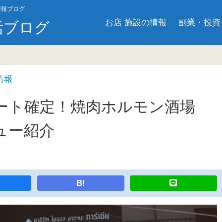
情報ブログ
お店 施設の情報
副業・投資
活ブログ
情報
ート確定！焼肉ホルモン酒場
ュー紹介
B!