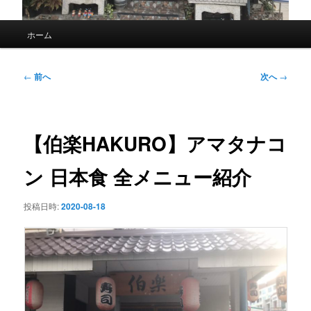
メ
ホーム
イ
ン
メ
投
←
前へ
次へ
→
ニ
稿
ュ
ナ
ー
ビ
ゲ
【伯楽HAKURO】アマタナコ
ー
シ
ン 日本食 全メニュー紹介
ョ
ン
投稿日時:
2020-08-18