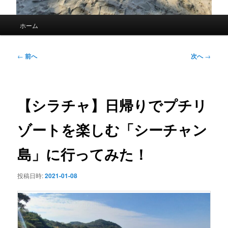
メ
ホーム
イ
ン
メ
投
←
前へ
次へ
→
ニ
稿
ュ
ナ
ー
ビ
ゲ
【シラチャ】日帰りでプチリ
ー
シ
ゾートを楽しむ「シーチャン
ョ
ン
島」に行ってみた！
投稿日時:
2021-01-08