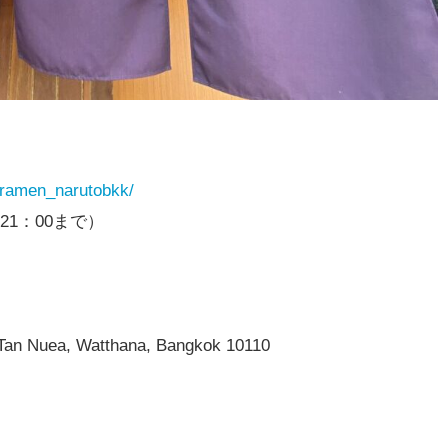
/ramen_narutobkk/
は21：00まで）
Tan Nuea, Watthana, Bangkok 10110