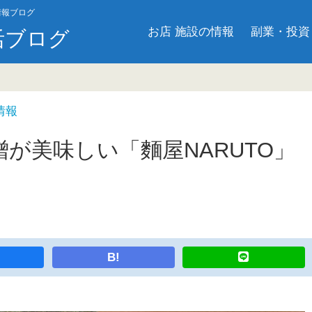
情報ブログ
お店 施設の情報
副業・投資
活ブログ
情報
が美味しい「麵屋NARUTO」
B!