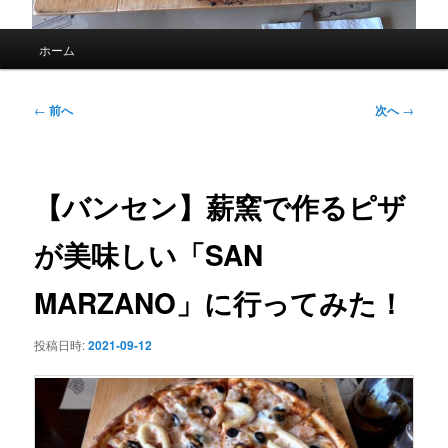
メ
ホーム
イ
ン
メ
投
←
前へ
次へ
→
ニ
稿
ュ
ナ
ー
ビ
ゲ
【バンセン】薪窯で作るピザ
ー
シ
が美味しい「SAN
ョ
ン
MARZANO」に行ってみた！
投稿日時:
2021-09-12