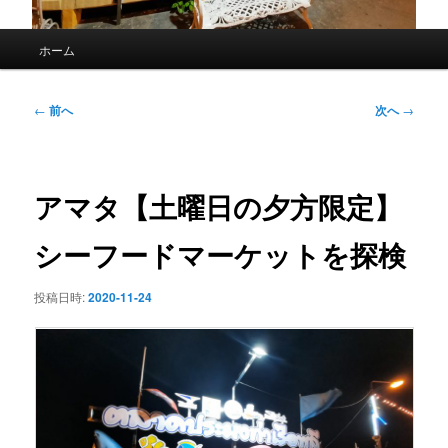
メ
ホーム
イ
ン
メ
投
←
前へ
次へ
→
ニ
稿
ュ
ナ
ー
ビ
ゲ
アマタ【土曜日の夕方限定】
ー
シ
シーフードマーケットを探検
ョ
ン
投稿日時:
2020-11-24