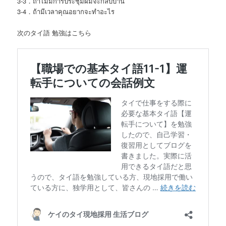
3-3．ถ้าไม่มีการประชุมผมจะกลับบ้าน
3-4．ถ้ามีเวลาคุณอยากจะทำอะไร
次のタイ語 勉強はこちら