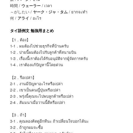
時間 /
ウェーラー
/ เวลา
～がしたい /
ヤーク・ジャ・タム
/ ยากจะทำ
何 /
アライ
/ อะไร
タイ語例文 勉強用まとめ
【1．ต้อง】
1-1．ผมต้องไปช่วยธุรกิจที่บ้านครับ
1-2．บ่ายนี้ผมต้องไปรับลูกค้าที่สนามบิน
1-3．เรื่องนี้เราต้องได้รับอนุมัติจากผู้จัดการครับ
1-4．เราต้องแก้ปัญหานี้โดยด่วน
【2．รือเปล่า】
2-1．งานมีปัญหาอะไรหรือเปล่า
2-2．เขาเป็นคนญี่ปุ่นหรือเปล่า
2-3．พรุ่งนี้คุณจะไปพบลูกค้าหรือเปล่า
2-4．สัมมนาเมื่อวานนี้ดีหรือเปล่า
【3．ถ้า】
3-1．คุณลองคิดดูอีกทีนะ ถ้าเปลี่ยนใจบอกได้นะ
3-2．ถ้าถูกผมจะซื้อ