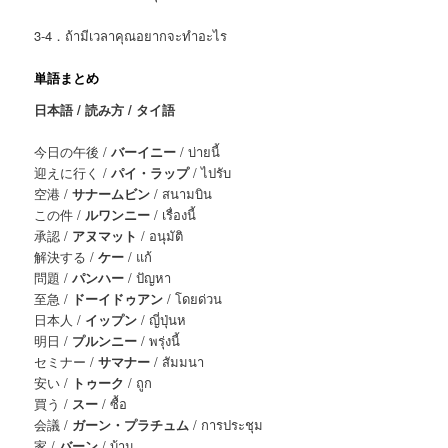
3-4．ถ้ามีเวลาคุณอยากจะทำอะไร
単語まとめ
日本語 / 読み方 / タイ語
今日の午後 /
バーイニー
/ บ่ายนี้
迎えに行く /
パイ・ラップ
/ ไปรับ
空港 /
サナームビン
/ สนามบิน
この件 /
ルワンニー
/ เรื่องนี้
承認 /
アヌマット
/ อนุมัติ
解決する /
ケー
/ แก้
問題 /
パンハー
/ ปัญหา
至急 /
ドーイドゥアン
/ โดยด่วน
日本人 /
イップン
/ ญี่ปุ่นห
明日 /
プルンニー
/ พรุ่งนี้
セミナー /
サマナー
/ สัมมนา
安い /
トゥーク
/ ถูก
買う /
スー
/ ซื้อ
会議 /
ガーン・プラチュム
/ การประชุม
家 /
バーン
/ บ้าน