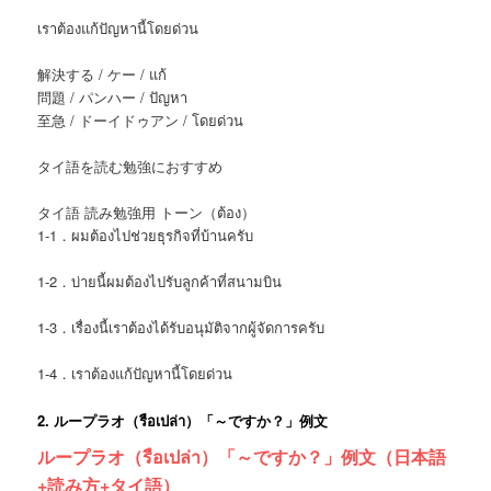
เราต้องแก้ปัญหานี้โดยด่วน
解決する / ケー / แก้
問題 / パンハー / ปัญหา
至急 / ドーイドゥアン / โดยด่วน
タイ語を読む勉強におすすめ
タイ語 読み勉強用 トーン（ต้อง）
1-1．ผมต้องไปช่วยธุรกิจที่บ้านครับ
1-2．บ่ายนี้ผมต้องไปรับลูกค้าที่สนามบิน
1-3．เรื่องนี้เราต้องได้รับอนุมัติจากผู้จัดการครับ
1-4．เราต้องแก้ปัญหานี้โดยด่วน
2.
ループラオ
（รือเปล่า）「～ですか？」
例文
ループラオ（รือเปล่า）「～ですか？」例文（日本語
+読み方+タイ語）