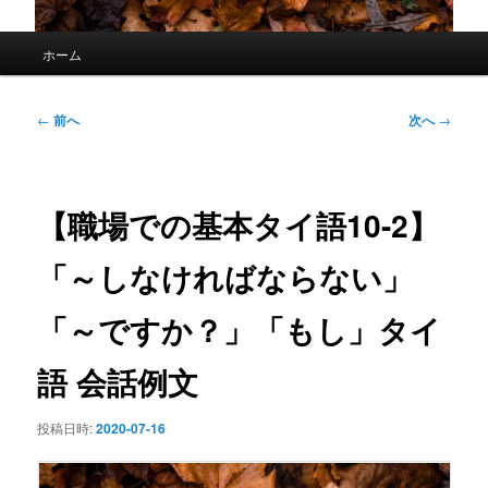
メ
ホーム
イ
ン
メ
投
←
前へ
次へ
→
ニ
稿
ュ
ナ
ー
ビ
ゲ
【職場での基本タイ語10-2】
ー
シ
「～しなければならない」
ョ
ン
「～ですか？」「もし」タイ
語 会話例文
投稿日時:
2020-07-16