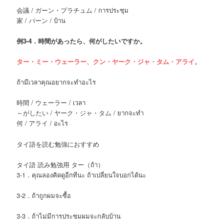
会議 / ガーン・プラチュム / การประชุม
家 / バーン / บ้าน
例
3-4．時間があったら、何がしたいですか。
ター・ミー・ウェーラー、クン・ヤーク・ジャ・タム・アライ。
ถ้ามีเวลาคุณอยากจะทำอะไร
時間 / ウェーラー / เวลา
～がしたい / ヤーク・ジャ・タム / ยากจะทำ
何 / アライ / อะไร
タイ語を読む勉強におすすめ
タイ語 読み勉強用 ター（ถ้า）
3-1．คุณลองคิดดูอีกทีนะ ถ้าเปลี่ยนใจบอกได้นะ
3-2．ถ้าถูกผมจะซื้อ
3-3．ถ้าไม่มีการประชุมผมจะกลับบ้าน