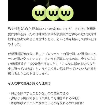
WeFiを始めた
理由はいくつかあるのですが、そもそも仮想通
貨に興味を持ったのは株式投資や投資信託では得られない投資対
効果を短期で出せる可能性がある。という事を期待して興味を持
ちました。
仮想通貨
関連は常に新しいプロジェクトの話や新しい通貨のニュ
ースが飛び交っています。そのうち話題になるのは、全く知らな
い仮想通貨で「100倍儲かりました」「こんなに儲かるならもう
少し買っておけば」というすごく良い話＆持っていない人が損を
感じるようなのを目にします。
そんな中で自分が始めた理由は
・何かを操作することがないので放置できる
・少額から開始できる（失敗しても開き直れる金額）
・毎秒毎秒マイニングされているのを見れるので面白い