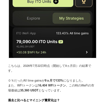
こちらは、2026年7月22日時点（開始して9ヵ月目）の結果で
す。
０％だったAll time gainsが
9ヵ月で133%
になりました。
また、WFIトークンは
16,404 WFIトークン
。この時のWeFiの市
場価値は
35,360 USDT
となっています。
過去と比べるとマイニング量変化は？