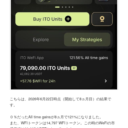
こちらは、2026年6月22日時点（開始して8ヵ月目）の結果で
す。
０％だったAll time gainsが
8ヵ月で121%
になりました。
また、WFIトークンは
14,797 WFIトークン
。この時のWeFiの市