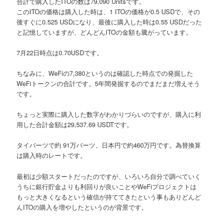
合計で購入したITOの数は79,090 Unitsです。
このITOの価格は購入した時は、1 ITOの価格が0.5 USDで、その
後すぐに0.525 USDになり、最後に購入した時は0.55 USDだった
と記憶していますが、どんどんITOの金額も騰がっています。
7月22日時点は0.70
USDです。
ちなみに、WeFiの7,380というのは確認した時点での発掘した
WeFiトークンの合計です。5年間発掘するのでまだまだ増えそう
です。
ちょっと実際に購入した数字がわかりづらいのですが、購入に利
用した合計金額は
29,537.69 USDT
です。
タイバーツで約 91万バーツ、日本円で約460万円です。為替換算
は購入時のレートです。
最初は少額スタートだったのですが、いろいろ自分で調べていく
うちに
銀行貯金よりも利回りが良い
ことや
WeFiプロジェクトは
もっと大きくなる
という確信が持ててきたという事もありどんど
んITOの購入を増やしたというのが背景です。