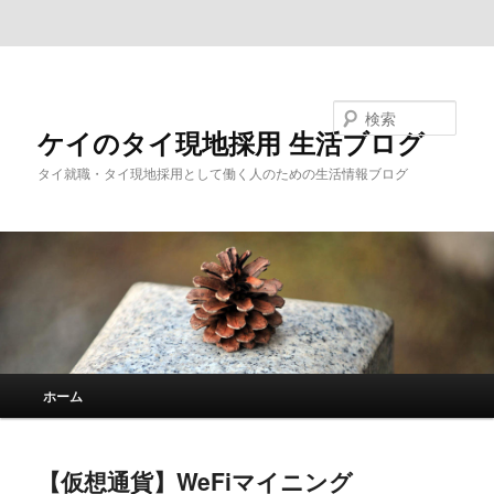
メインコンテンツへ移動
サブコンテンツへ移動
検索
ケイのタイ現地採用 生活ブログ
タイ就職・タイ現地採用として働く人のための生活情報ブログ
メ
ホーム
イ
ン
メ
【仮想通貨】WeFiマイニング
ニ