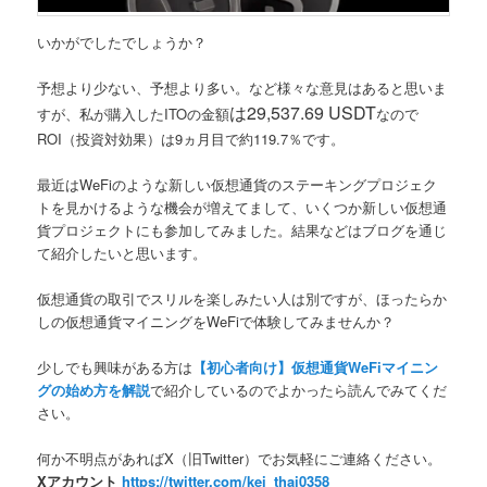
いかがでしたでしょうか？
予想より少ない、予想より多い。など様々な意見はあると思いま
は
29,537.69 USDT
すが、私が購入したITOの金額
なので
ROI（投資対効果）は
9ヵ月目で約119.7％
です。
最近はWeFiのような新しい仮想通貨のステーキングプロジェク
トを見かけるような機会が増えてまして、いくつか新しい仮想通
貨プロジェクトにも参加してみました。結果などはブログを通じ
て紹介したいと思います。
仮想通貨の取引でスリルを楽しみたい人は別ですが、ほったらか
しの仮想通貨マイニングをWeFiで体験してみませんか？
少しでも興味がある方は
【初心者向け】仮想通貨WeFiマイニン
グの始め方を解説
で紹介しているのでよかったら読んでみてくだ
さい。
何か不明点があればX（旧Twitter）でお気軽にご連絡ください。
Xアカウント
https://twitter.com/kei_thai0358