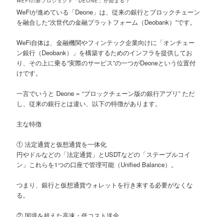
WEFIの新プロジェクト「DEONE」が始まる？
WeFiが進めている「Deone」は、従来の銀行とブロックチェーン
を融合した“次世代の金融プラットフォーム（Deobank）”です。
WeFi自体は、金融機関やフィンテック企業向けに「オンチェー
ン銀行（Deobank）」を構築するためのインフラを提供してお
り、その上に乗る“実際のサービス”の一つがDeoneという位置付
けです。
一言でいうと
Deone = “ブロックチェーン版の銀行アプリ”
ただ
し、従来の銀行とは違い、以下の特徴があります。
主な特徴
① 法定通貨と仮想通貨を一体化
円やドルなどの「法定通貨」とUSDTなどの「ステーブルコイ
ン」これらを1つの口座で管理可能（Unified Balance）。
つまり、銀行と仮想通貨ウォレットを行き来する必要がなくな
る。
② 国境を超えた高速・低コスト送金