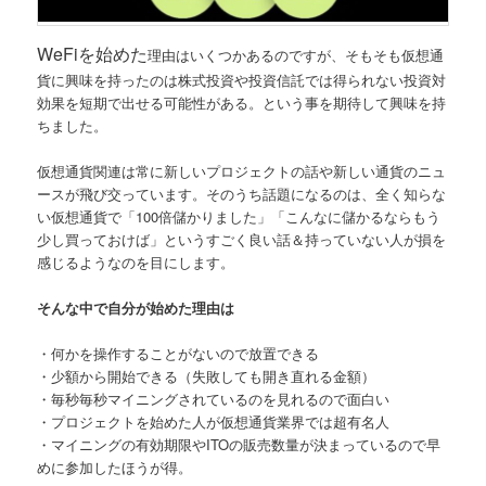
WeFiを始めた
理由はいくつかあるのですが、そもそも仮想通
貨に興味を持ったのは株式投資や投資信託では得られない投資対
効果を短期で出せる可能性がある。という事を期待して興味を持
ちました。
仮想通貨
関連は常に新しいプロジェクトの話や新しい通貨のニュ
ースが飛び交っています。そのうち話題になるのは、全く知らな
い仮想通貨で「100倍儲かりました」「こんなに儲かるならもう
少し買っておけば」というすごく良い話＆持っていない人が損を
感じるようなのを目にします。
そんな中で自分が始めた理由は
・何かを操作することがないので放置できる
・少額から開始できる（失敗しても開き直れる金額）
・毎秒毎秒マイニングされているのを見れるので面白い
・プロジェクトを始めた人が仮想通貨業界では超有名人
・マイニングの有効期限やITOの販売数量が決まっているので早
めに参加したほうが得。