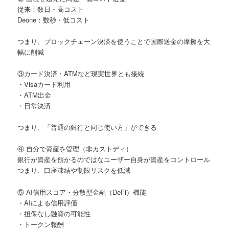
従来：数日・高コスト
Deone：数秒・低コスト
つまり、ブロックチェーン決済を使うことで国際送金の摩擦を大
幅に削減
③カード決済・ATMなど現実世界とも接続
・Visaカード利用
・ATM出金
・日常決済
つまり、「普通の銀行と同じ使い方」ができる
④ 自分で資産を管理（非カストディ）
銀行が資産を預かるのではなユーザー自身が資産をコントロール
つまり、口座凍結や制限リスクを低減
⑤ AI信用スコア・分散型金融（DeFi）機能
・AIによる信用評価
・担保なし融資の可能性
・トークン報酬