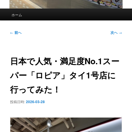
メ
ホーム
イ
ン
メ
投
←
前へ
次へ
→
ニ
稿
ュ
ナ
ー
ビ
ゲ
日本で人気・満足度No.1スー
ー
シ
パー「ロピア」タイ1号店に
ョ
ン
行ってみた！
投稿日時:
2026-03-28