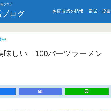
情報ブログ
お店 施設の情報
副業・投資
活ブログ
情報
味しい「100バーツラーメン
B!