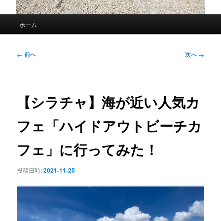
メ
ホーム
イ
ン
メ
投
←
前へ
次へ
→
ニ
稿
ュ
ナ
ー
ビ
ゲ
【シラチャ】海が近い人気カ
ー
シ
フェ「ハイドアウトビーチカ
ョ
ン
フェ」に行ってみた！
投稿日時:
2021-11-25