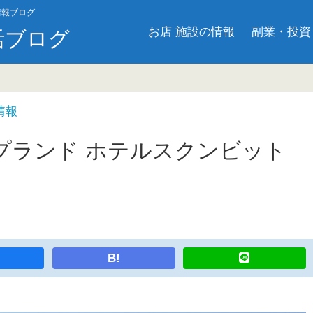
情報ブログ
お店 施設の情報
副業・投資
活ブログ
情報
プランド ホテルスクンビット
B!