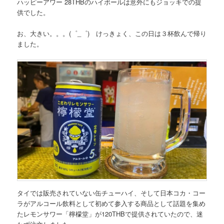
ハッピーアワー 28THBのハイボール
は意外にもジョッキでの提
供でした。
お、大きい。。。(゜_゜) けっきょく、この日は３杯飲んで帰り
ました。
タイでは販売されていない缶チューハイ、そして日本コカ・コー
ラがアルコール飲料として初めて参入する商品として話題を集め
た
レモンサワー「檸檬堂」が120THB
で提供されていたので、迷