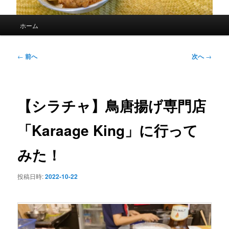
メ
ホーム
イ
ン
メ
投
←
前へ
次へ
→
ニ
稿
ュ
ナ
ー
ビ
ゲ
【シラチャ】鳥唐揚げ専門店
ー
シ
「Karaage King」に行って
ョ
ン
みた！
投稿日時:
2022-10-22