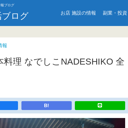
情報ブログ
お店 施設の情報
副業・投資
活ブログ
情報
理 なでしこNADESHIKO 全
B!