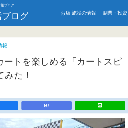
情報ブログ
お店 施設の情報
副業・投資
活ブログ
情報
カートを楽しめる「カートスピ
てみた！
B!