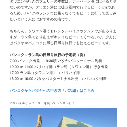
タワエン港行きのフェリーの本数は、ナーバーン港に比べると少
ないのですが、
タワエン港には徒歩圏内で行けるビーチが2つあ
るため、バイクやソンテウに乗らなくてもビーチに行って楽しみ
たいという人にはおすすめの港です。
もちろん、タワエン港でもレンタルバイクやソンテウがあるりま
すが、ラン島でとりあえずキレイなビーチでくつろいで、夕方に
はパタヤやバンコクに帰る日帰り旅行でも使えるビーチです。
バンコク～ラン島の日帰り旅行の予定表（例）
7:00 バンコク出発 → 9:30頃 パタヤバスターミナル到着
10:00 or 11:00 バリハイ港→ラン島（タワエン港）行き出発
17:00 ラン島（タワエン港）→ バリハイ港
18:00 or 19:00 パタヤバスターミナル出発 → バンコク到着
バンコクからパタヤへの行き方「バス編」はこちら
バリハイ港からフェリーを使ってラン島へ行く