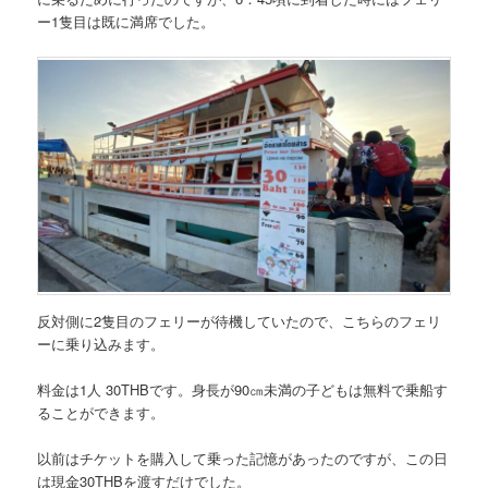
ー1隻目は既に満席
でした。
反対側に2隻目のフェリーが待機していたので、こちらのフェリ
ーに乗り込みます。
料金は1人 30THB
です。
身長が90㎝未満の子どもは無料
で乗船す
ることができます。
以前はチケットを購入して乗った記憶があったのですが、この日
は現金30THBを渡すだけでした。