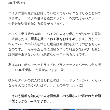
300THB
です。
バイクの運転免許証は持っていなくてもバイクを借りることがで
きますが、バイクを借りる際にデポジットを支払うかパスポート
や身分証明書を預ける必要があります。
バイクを乗り始める前に、バイクに大きな傷などがないかを事前
に確認したり、
写真を撮っておく事をおすすめ
します。万が一、
転んでバイクの部品を壊した場合は修理代を支払うのはもちろん
なのですが、元からある傷に因縁をつけて料金を払わないと身分
証明書を返さないという悪質なケースもあるようです。
私は以前、
転んでヘッドライドのプラスチックカバーの片側を壊
して4,000THB払った
事があります（泣）
後からタイ人の友人に言われたのは、ヘッドライトカバーくらい
ならそんなに高くないはず。。。との事でした（泣）
こういう情報を知らない人は面倒臭いのも嫌なので言われた金額
に従うしかないんですよね。。。