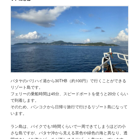
パタヤのバリハイ港から
30THB（約100円）
で行くことができる
リゾート島
です。
フェリーの乗船時間は45分
、
スピードボートを使うと20分くらい
で到着します。
そのため、
バンコクから日帰り旅行で行けるリゾート島
になって
います。
ラン島は、バイクでも1時間くらいで一周できてしまうほどの小
さな島ですが、パタヤ沖から見える茶色や緑色の海と異なり、
透