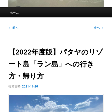
メ
ホーム
イ
ン
メ
投
←
前へ
次へ
→
ニ
稿
ュ
ナ
ー
ビ
ゲ
【2022年度版】パタヤのリゾ
ー
シ
ート島「ラン島」への行き
ョ
ン
方・帰り方
投稿日時:
2021-11-26