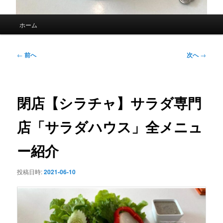
メ
ホーム
イ
ン
メ
投
←
前へ
次へ
→
ニ
稿
ュ
ナ
ー
ビ
ゲ
閉店【シラチャ】サラダ専門
ー
シ
店「サラダハウス」全メニュ
ョ
ン
ー紹介
投稿日時:
2021-06-10