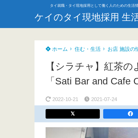
タイ就職・タイ現地採用として働く人のための生活
ケイのタイ現地採用 生
ホーム
住む・生活
お店 施設の
【シラチャ】紅茶の
「Sati Bar and Ca
2022-10-21
2021-07-24