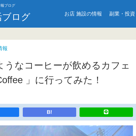
情報ブログ
お店 施設の情報
副業・投資
活ブログ
情報
ようなコーヒーが飲めるカフェ
fe Coffee 」に行ってみた！
B!