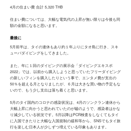
4月の住まい費 合計 5,320 THB
住まい費については、大幅な電気代の上昇が無い限りは今後も同
額の金額になると思います。
最後に
5月前半は、タイの連休もあり約１年ぶりにタオ島に行き、スキ
ューバダイビングをしてきました。
また、年に１回のダイビングの展示会「ダイビングエキスポ
2022」では、以前から購入しようと思っていたフリーダイビング
の新しいフィンを購入したりという事で、エンタメ費が支出の
50％を超える月となりましたが、６月は大きな買い物の予定もな
いので、もう少し支出は落ち着くと思います。
5月のタイ国内のコロナの感染状況は、4月のソンクラン連休から
大幅上昇に向かうと思われていたのが嘘のようで、感染者はかな
り減少している状況です。5月以降はPCR検査をしなくてもタイ
に入国できたりと大幅な入国規制の緩和等から、SNSでもタイ旅
行を楽しむ日本人が少しずつ増えている印象もあります。