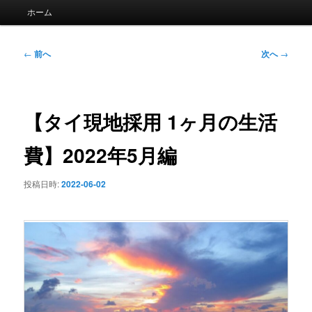
メ
ホーム
イ
ン
メ
投
←
前へ
次へ
→
ニ
稿
ュ
ナ
ー
ビ
ゲ
【タイ現地採用 1ヶ月の生活
ー
シ
費】2022年5月編
ョ
ン
投稿日時:
2022-06-02