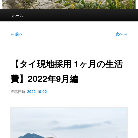
メ
ホーム
イ
ン
メ
投
←
前へ
次へ
→
ニ
稿
ュ
ナ
ー
ビ
ゲ
【タイ現地採用 1ヶ月の生活
ー
シ
費】2022年9月編
ョ
ン
投稿日時:
2022-10-02