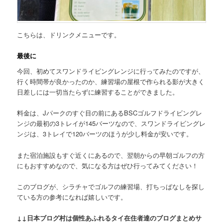
こちらは、
ドリンクメニュー
です。
最後に
今回、初めてスワンドライビングレンジに行ってみたのですが、
行く時間帯が良かったのか、練習場の屋根で作られる影が大きく
日差しには一切当たらずに練習することができました。
料金は、Jパークのすぐ目の前にある
BSCゴルフドライビングレ
ンジの最初の3トレイが145バーツ
なので、
スワンドライビングレ
ンジは、3トレイで120バーツ
のほうが少し料金が安いです。
また宿泊施設もすぐ近くにあるので、翌朝からの早朝ゴルフの方
にもおすすめなので、気になる方はぜひ行ってみてください！
このブログが、シラチャでゴルフの練習場、打ちっぱなしを探し
ている方の参考になれば嬉しいです。
↓↓日本ブログ村は個性あふれるタイ在住者達のブログまとめサ