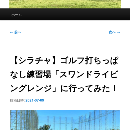
メ
ホーム
イ
ン
メ
投
←
前へ
次へ
→
ニ
稿
ュ
ナ
ー
ビ
ゲ
【シラチャ】ゴルフ打ちっぱ
ー
シ
なし練習場「スワンドライビ
ョ
ン
ングレンジ」に行ってみた！
投稿日時:
2021-07-09