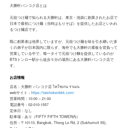
大勝軒バンコク店とは
元祖つけ麺で知られる大勝軒は、東京・池袋に創業されたお店で
日本で最初につけ麺（当時はもりそば）を提供したお店といわれ
るつけ麺店です。
既に創業者は他界していますが、元祖つけ麺を味を引き継いだ多
くの弟子が日本国内に限らず、海外でも大勝軒の看板を背負って
営業している中で、唯一タイで元祖つけ麵を提供しているのが
BTSトンロー駅から徒歩５分の場所にある大勝軒バンコク店で
す。
お店情報
店名：大勝軒 バンコク店 ไทโชเกน ราเมน
webサイト：
https://taishokenbkk.com/
営業時間：10:00 – 21:00
電話番号：02-010-1557
定休日：なし
駐車場：あり（FIFTY FIFTH TOWER内）
住所：〒10110, Bangkok, Thong Lo Rd, 2 (Sukhumvit 55),