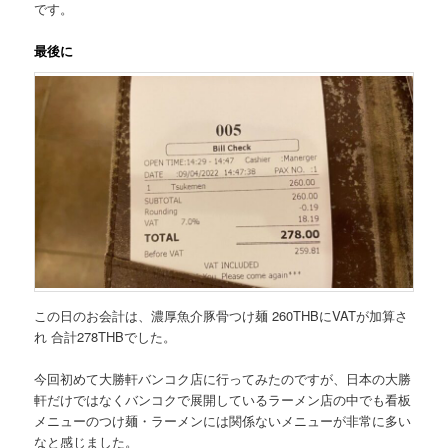
です。
最後に
この日のお会計は、濃厚魚介豚骨つけ麺 260THBにVATが加算さ
れ
合計278THB
でした。
今回初めて大勝軒バンコク店に行ってみたのですが、日本の大勝
軒だけではなくバンコクで展開しているラーメン店の中でも
看板
メニューのつけ麺・ラーメンには関係ないメニューが非常に多い
なと感じました。