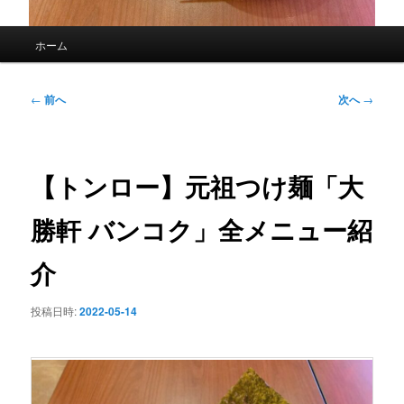
メ
ホーム
イ
ン
メ
投
←
前へ
次へ
→
ニ
稿
ュ
ナ
ー
ビ
ゲ
【トンロー】元祖つけ麺「大
ー
シ
勝軒 バンコク」全メニュー紹
ョ
ン
介
投稿日時:
2022-05-14