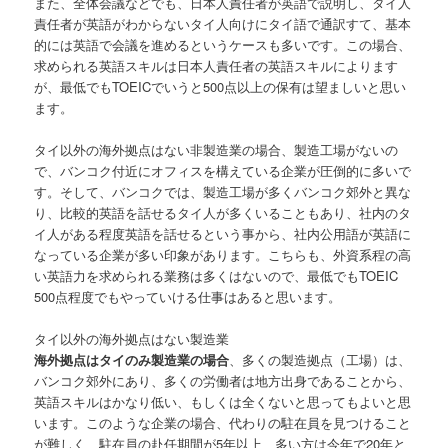
また、全体会議などでも、日本人責任者が英語で説明し、タイ人
責任者が英語がわからないタイ人向けにタイ語で通訳すて、基本
的には英語で会議を進めるというケースも多いです。この場合、
求められる英語スキルは日本人責任者の英語スキルによります
が、最低でもTOEICでいうと500点以上の保有は望ましいと思い
ます。
タイ以外の海外拠点はない非製造業の場合
、製造工場がないの
で、バンコク付近にオフィスを構えている企業が圧倒的に多いで
す。そして、バンコクでは、製造工場が多くバンコク郊外と異な
り、比較的英語を話せるタイ人が多くいることもあり、社内のタ
イ人がある程度英語を話せるという事から、社内公用語が英語に
なっている企業が多い印象があります。こちらも、外資系程の高
い英語力を求められる業務は多くはないので、最低でもTOEIC
500点程度でもやっていける仕事はあると思います。
タイ以外の海外拠点はない製造業
海外拠点はタイのみ製造業の場合
、
多くの製造拠点（工場）は、
バンコク郊外にあり、多くの労働者は地方出身であることから、
英語スキルはかなり低い、もしくは全くないと思ってもよいと思
います。このような企業の場合、代わりの駐在員を見つけること
が難しく、駐在員の赴任期間が5年以上、多い方は今年で20年と