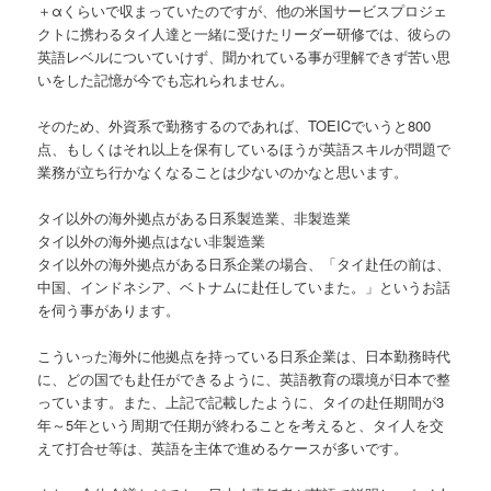
＋αくらいで収まっていたのですが、他の米国サービスプロジェ
クトに携わるタイ人達と一緒に受けたリーダー研修では、彼らの
英語レベルについていけず、聞かれている事が理解できず苦い思
いをした記憶が今でも忘れられません。
そのため、外資系で勤務するのであれば、TOEICでいうと800
点、もしくはそれ以上を保有しているほうが英語スキルが問題で
業務が立ち行かなくなることは少ないのかなと思います。
タイ以外の海外拠点がある日系製造業、非製造業
タイ以外の海外拠点はない非製造業
タイ以外の海外拠点がある日系企業の場合
、「タイ赴任の前は、
中国、インドネシア、ベトナムに赴任していまた。」というお話
を伺う事があります。
こういった海外に他拠点を持っている日系企業は、日本勤務時代
に、どの国でも赴任ができるように、英語教育の環境が日本で整
っています。また、上記で記載したように、タイの赴任期間が3
年～5年という周期で任期が終わることを考えると、タイ人を交
えて打合せ等は、英語を主体で進めるケースが多いです。