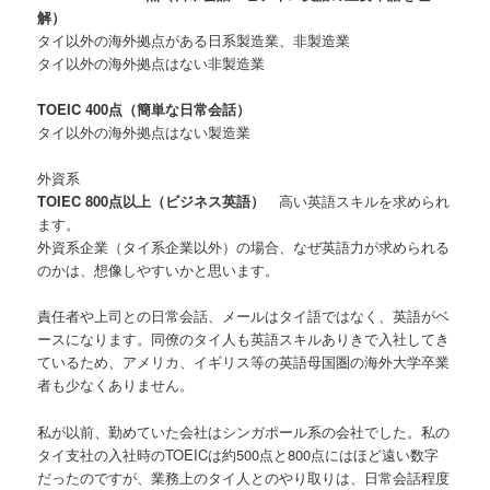
解）
タイ以外の海外拠点がある日系製造業、非製造業
タイ以外の海外拠点はない非製造業
TOEIC 400点（簡単な日常会話）
タイ以外の海外拠点はない製造業
外資系
TOIEC 800点以上（ビジネス英語）
高い英語スキルを求められ
ます。
外資系企業（タイ系企業以外）
の場合
、なぜ英語力が求められる
のかは、想像しやすいかと思います。
責任者や上司との日常会話、メールはタイ語ではなく、英語がベ
ースになります。同僚のタイ人も英語スキルありきで入社してき
ているため、アメリカ、イギリス等の英語母国圏の海外大学卒業
者も少なくありません。
私が以前、勤めていた会社はシンガポール系の会社でした。私の
タイ支社の入社時のTOEICは約500点と800点にはほど遠い数字
だったのですが、業務上のタイ人とのやり取りは、日常会話程度