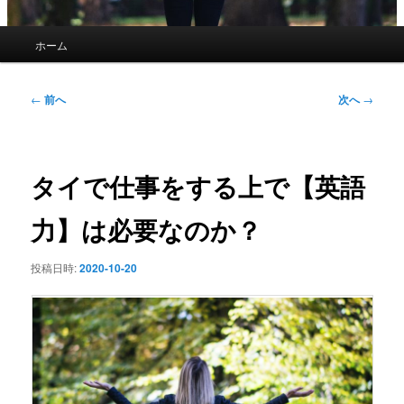
メ
ホーム
イ
ン
メ
投
←
前へ
次へ
→
ニ
稿
ュ
ナ
ー
ビ
ゲ
タイで仕事をする上で【英語
ー
シ
力】は必要なのか？
ョ
ン
投稿日時:
2020-10-20