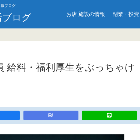
情報ブログ
お店 施設の情報
副業・投資
活ブログ
員 給料・福利厚生をぶっちゃけ
B!