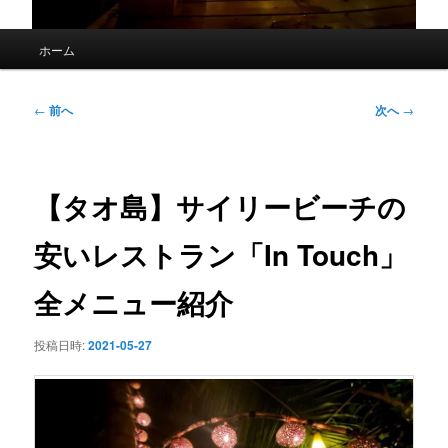
メ
ホーム
イ
ン
メ
投
←
前へ
次へ
→
ニ
稿
ュ
ナ
ー
ビ
ゲ
【タオ島】サイリービーチの
ー
シ
安いレストラン「In Touch」
ョ
ン
全メニュー紹介
投稿日時:
2021-05-27