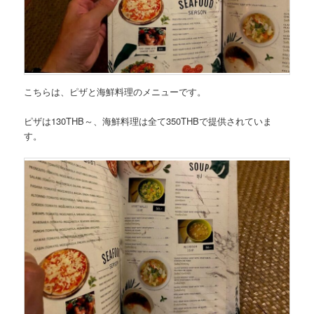
こちらは、
ピザと海鮮料理のメニュー
です。
ピザは130THB～
、
海鮮料理は全て350THB
で提供されていま
す。