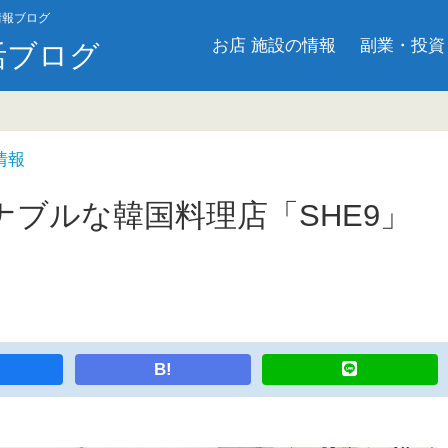
情報ブログ
お店 施設の情報
副業・投資
活ブログ
情報
ブルな韓国料理店「SHE9」
B!