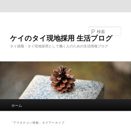
メインコンテンツへ移動
サブコンテンツへ移動
検索
ケイのタイ現地採用 生活ブログ
タイ就職・タイ現地採用として働く人のための生活情報ブログ
メ
ホーム
イ
ン
メ
「
アマタナコン情報
」タグアーカイブ
ニ