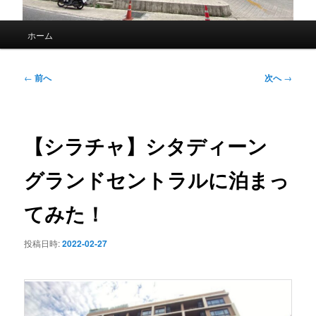
メ
ホーム
イ
ン
メ
投
←
前へ
次へ
→
ニ
稿
ュ
ナ
ー
ビ
ゲ
【シラチャ】シタディーン
ー
シ
グランドセントラルに泊まっ
ョ
ン
てみた！
投稿日時:
2022-02-27